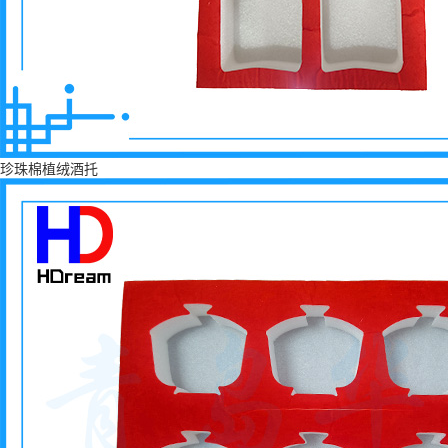
珍珠棉植绒酒托