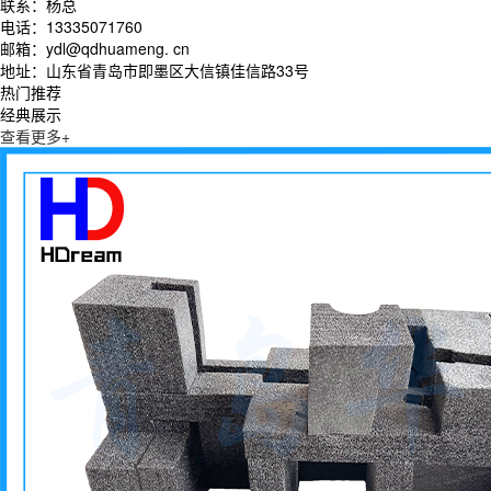
联系：杨总
电话：13335071760
邮箱：ydl@qdhuameng. cn
地址：山东省青岛市即墨区大信镇佳信路33号
热门推荐
经典展示
查看更多+