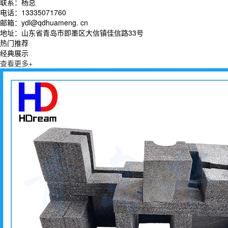
联系：杨总
电话：13335071760
邮箱：ydl@qdhuameng. cn
地址：山东省青岛市即墨区大信镇佳信路33号
热门推荐
经典展示
查看更多+