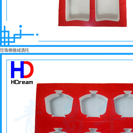
珍珠棉植绒酒托