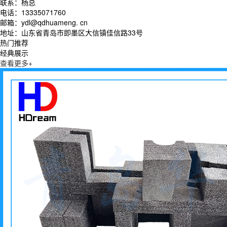
联系：杨总
电话：13335071760
邮箱：ydl@qdhuameng. cn
地址：山东省青岛市即墨区大信镇佳信路33号
热门推荐
经典展示
查看更多+