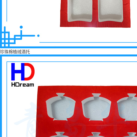
珍珠棉植绒酒托